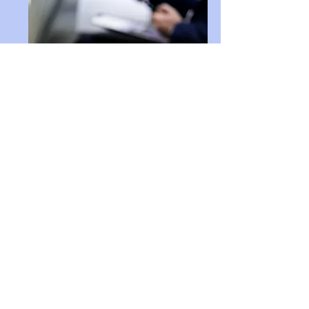
Formations
finançables
Nous proposons également des
formations
structurées et
certifiables (Qualiopi
via
ZenLab Formations
à l'Union)